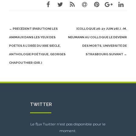
Post
← PRÉCÉDENT
[PARUTION] LES
[COLLOQUE 26-27 JUIN 26] J.-M.
navigation
ANIMAUX DANS LES YEUX DES
NEUMANN AU COLLOQUE LE DEVENIR
POÈTES À L’ORÉE DU XXIE SIÈCLE,
DES MORTS, UNIVERSITÉ DE
ANTHOLOGIE POÉTIQUE, GEORGES
STRASBOURG
SUIVANT →
CHAPOUTHIER (DIR.)
TWITTER
Le flux Twitter n’est pas disponible pour le
moment.