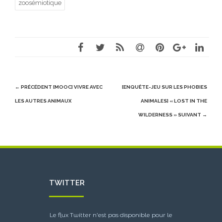
zoosémiotique
Post
← PRÉCÉDENT
[MOOC] VIVRE AVEC
[ENQUÊTE-JEU SUR LES PHOBIES
navigation
LES AUTRES ANIMAUX
ANIMALES] « LOST IN THE
WILDERNESS »
SUIVANT →
TWITTER
Le flux Twitter n’est pas disponible pour le